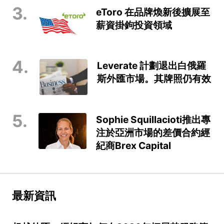
3.
eToro 在品牌煥新後擴展至
薪資掛鉤投資領域
4.
Leverate 計劃退出白俄羅
斯外匯市場。其牌照仍有效
5.
Sophie Squillacioti推出專
注於亞洲市場的差價合約經
紀商Brex Capital
最新資訊