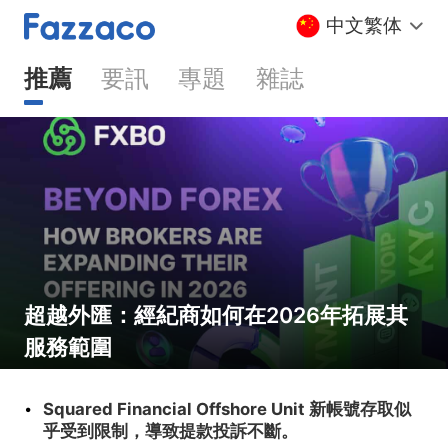
中文繁体
推薦
要訊
專題
雜誌
超越外匯：經紀商如何在2026年拓展其
服務範圍
·
Squared Financial Offshore Unit 新帳號存取似
乎受到限制，導致提款投訴不斷。