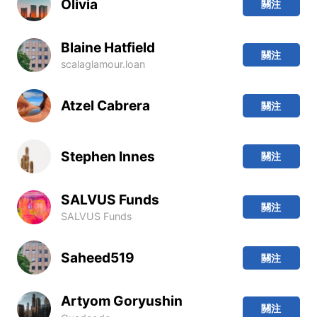
Olivia
關注
Blaine Hatfield
關注
scalaglamour.loan
Atzel Cabrera
關注
Stephen Innes
關注
SALVUS Funds
關注
SALVUS Funds
Saheed519
關注
Artyom Goryushin
關注