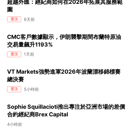
超越外匯：經紀商如何在2026年拓展其服務範
圍
6天前
置頂
CMC客戶數據顯示，伊朗襲擊期間布蘭特原油
交易量飆升1193%
1天前
置頂
VT Markets強勢進軍2026年波蘭漂移錦標賽
總決賽
5小時前
置頂
Sophie Squillacioti推出專注於亞洲市場的差價
合約經紀商Brex Capital
4小時前