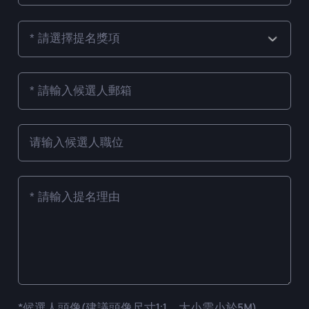
*候選人頭像(建議頭像尺寸1:1，大小需小於5M)