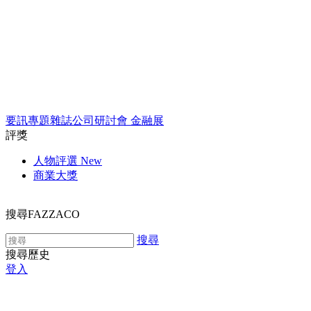
要訊
專題
雜誌
公司
研討會
金融展
評獎
人物評選
New
商業大獎
搜尋FAZZACO
搜尋
搜尋歷史
登入