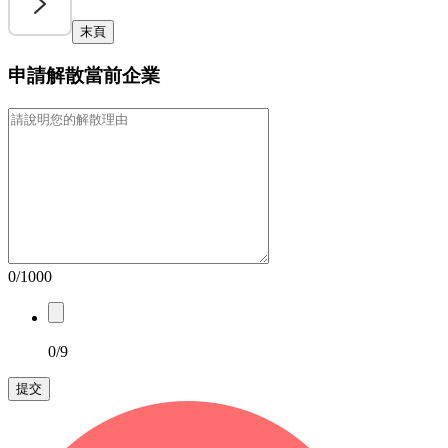
末頁
申請解散當前企業
0/1000
0/9
提交