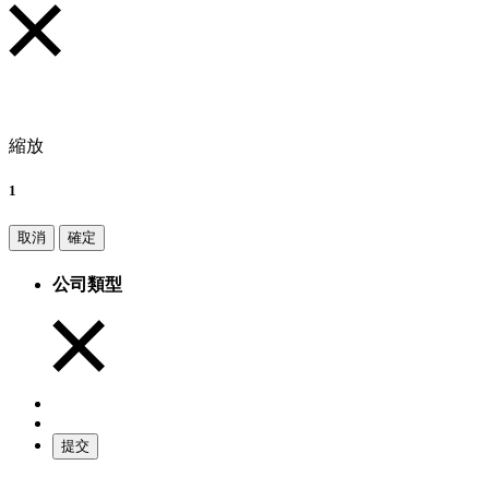
縮放
1
取消
確定
公司類型
提交