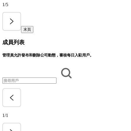
1/5
末頁
成員列表
管理員允許發布和刪除公司動態，審核每日入駐用戶。
1/1