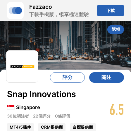
Fazzaco
下載
下載手機版，暢享極速體驗
認領
評分
關注
Snap Innovations
6.5
Singapore
30位關注者
22個評分
0條評價
MT4/5插件
CRM提供商
白標提供商