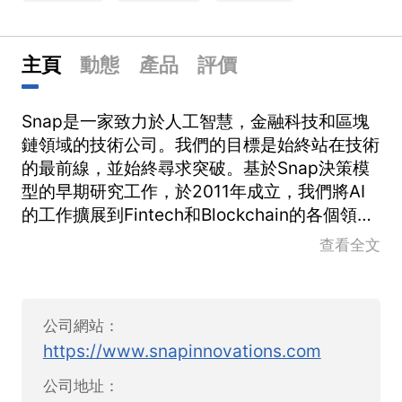
主頁
動態
產品
評價
Snap是一家致力於人工智慧，金融科技和區塊
鏈領域的技術公司。我們的目標是始終站在技術
的最前線，並始終尋求突破。基於Snap決策模
型的早期研究工作，於2011年成立，我們將AI
的工作擴展到Fintech和Blockchain的各個領
域。在覆蓋範圍方面，我們從新加坡總部擴展到
查看全文
許多國際辦事處。SNAP Innovations Pte Ltd
是一家人工智慧，區塊鏈和金融交易與技術解決
方案公司。我們為專業交易者提供超低延遲的多
公司網站：
資產交易平台，以及針對交易者的Click＆Algo
https://www.snapinnovations.com
前端交易屏幕和集成的後端管理系統，所有這些
均以高度可制定的軟體包提供，以優化交易策
公司地址：
略。成立於2011年，我們的客戶包括國際交易