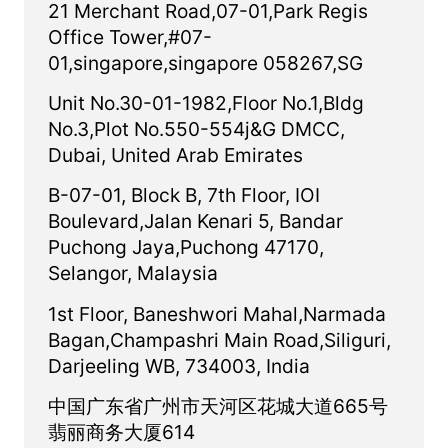
21 Merchant Road,07-01,Park Regis
所，主要的國際銀行，主要經紀商，對沖基金，
Office Tower,#07-
道具交易員，家族辦公室，技術提供商以及數據
01,singapore,singapore 058267,SG
和軟體提供商。當今的金融交易市場是一個戰
Unit No.30-01-1982,Floor No.1,Bldg
場，只有最快，最合適，技術最先進的公司才能
No.3,Plot No.550-554j&G DMCC,
獲得穩定而強勁的盈利能力。我們的使命是透過
Dubai, United Arab Emirates
我們專有的交易技術為我們的用戶提供競爭優
勢。我們的目標是透過有效部署我們的破壞性解
B-07-01, Block B, 7th Floor, IOI
決方案，使我們的用戶能夠最大化並維持其盈利
Boulevard,Jalan Kenari 5, Bandar
能力。我們的願景是使SNAP成為我們的用戶和
Puchong Jaya,Puchong 47170,
市場參與者的傑出合作夥伴，以尋求站在金融交
Selangor, Malaysia
易行業的技術前線。我們的服務✔AI項目開發✔
制定交易解決方案✔區塊鏈集成諮詢
1st Floor, Baneshwori Mahal,Narmada
Bagan,Champashri Main Road,Siliguri,
Darjeeling WB, 734003, India
中国广东省广州市天河区花城大道665号
翡丽商务大厦614