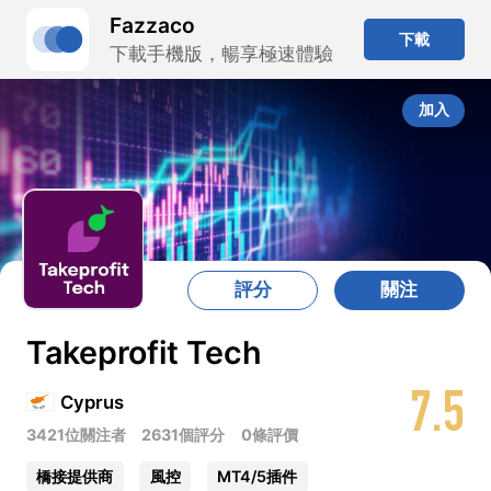
Fazzaco
下載
下載手機版，暢享極速體驗
加入
評分
關注
Takeprofit Tech
7.5
Cyprus
3421位關注者
2631個評分
0條評價
橋接提供商
風控
MT4/5插件