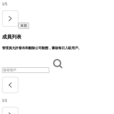
1/5
末頁
成員列表
管理員允許發布和刪除公司動態，審核每日入駐用戶。
1/1