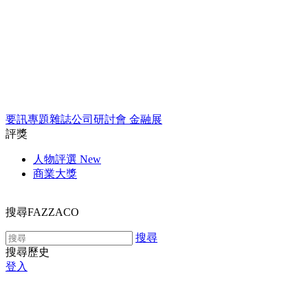
要訊
專題
雜誌
公司
研討會
金融展
評獎
人物評選
New
商業大獎
搜尋FAZZACO
搜尋
搜尋歷史
登入