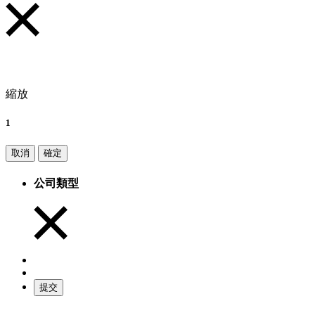
縮放
1
取消
確定
公司類型
提交