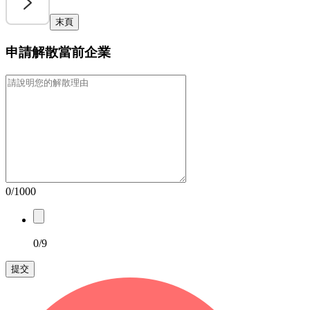
末頁
申請解散當前企業
0/1000
0/9
提交