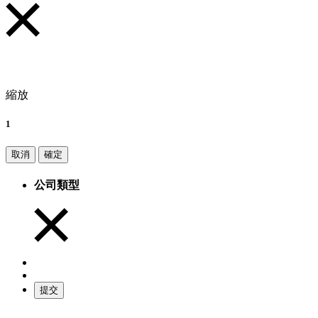
縮放
1
取消
確定
公司類型
提交