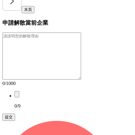
末頁
申請解散當前企業
0/1000
0/9
提交