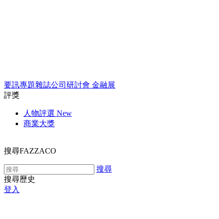
要訊
專題
雜誌
公司
研討會
金融展
評獎
人物評選
New
商業大獎
搜尋FAZZACO
搜尋
搜尋歷史
登入