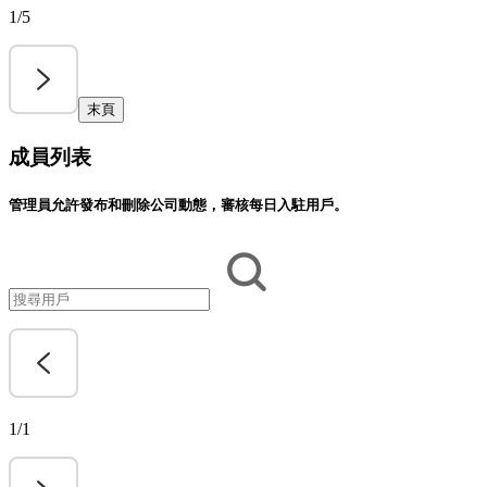
1/5
末頁
成員列表
管理員允許發布和刪除公司動態，審核每日入駐用戶。
1/1