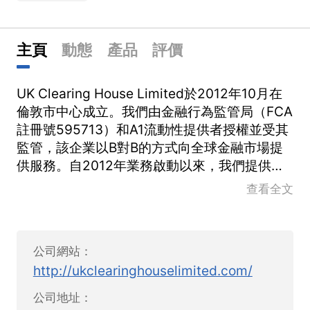
主頁
動態
產品
評價
UK Clearing House Limited於2012年10月在
倫敦市中心成立。我們由金融行為監管局（FCA
註冊號595713）和A1流動性提供者授權並受其
監管，該企業以B對B的方式向全球金融市場提
供服務。自2012年業務啟動以來，我們提供緊
密的點差，並在市場上提供更好的質量和廣泛的
查看全文
流動性。我們正努力為所有類型的客戶和合作夥
伴提供世界一流的產品和服務，包括CFD經紀
人，白標合作夥伴，基金和投資經理，全球專有
公司網站：
交易員。我們透過行業領先技術的獨特組合為每
http://ukclearinghouselimited.com/
種類型的交易者創造了理想的交易環境，並確保
提供最佳執行，如低延遲，量身制定的定價，全
公司地址：
球連結性等，從而滿足客戶的各種需求。嚴格的