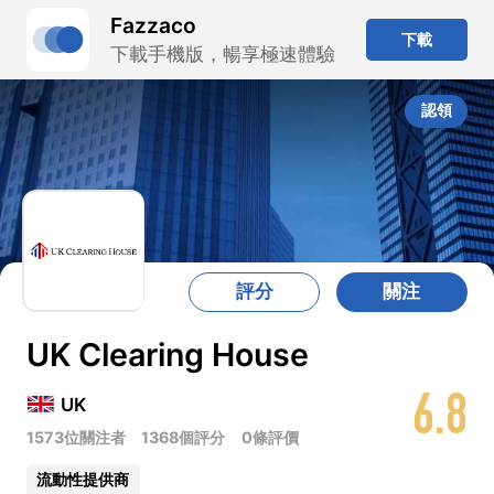
Fazzaco
下載
下載手機版，暢享極速體驗
認領
評分
關注
UK Clearing House
6.8
UK
1573位關注者
1368個評分
0條評價
流動性提供商