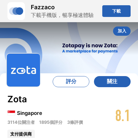
Fazzaco
下載
下載手機版，暢享極速體驗
加入
評分
關注
Zota
8.1
Singapore
3114位關注者
1895個評分
3條評價
支付提供商