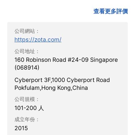
服務範圍涵蓋電子商務、數位服務、金融服務、
查看更多評價
旅遊、零售及線上娛樂等產業。
全球支付網絡與技術解決方案
公司網站：
https://zota.com/
Zota打造了一套面向全球市場的跨境支付生態
公司地址：
系統，透過整合支付服務商與當地支付渠道，協
160 Robinson Road #24-09 Singapore
助企業更加高效地管理不同市場中的支付流程。
(068914)
其提供的服務包括支付方式整合、自訂支付頁
Cyberport 3F,1000 Cyberport Road
面、資金支付服務、支付閘道技術、防欺詐系
Pokfulam,Hong Kong,China
統，以及國際信用卡與數位支付解決方案等，幫
公司規模：
助企業以更簡化的方式拓展海外市場。
101-200 人
聚焦新興市場支付需求
成立年份：
2015
Zota長期關注新興市場支付環境，透過結合區