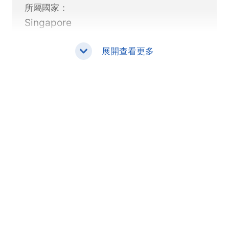
所屬國家：
域支付資源與全球支付技術，幫助企業為不同市
Singapore
場的消費者提供更加便利的支付方式。
目前，其支付服務覆蓋東南亞、東亞、中國、南
展開查看更多
亞、非洲、拉丁美洲、中東及北非、獨聯體以及
歐洲等多個地區。
安全穩定的支付架構
支付安全與合規能力是Zota服務體系的重要組
成部分。公司透過交易風險管理、欺詐監測以及
安全技術，協助企業提升支付流程的安全性與可
靠性。
Zota Technologies Systems Pte. Ltd. 為受新
加坡金融管理局監管的主要支付機構，並表示其
支付系統符合PCI DSS Level I、ISO 27001以