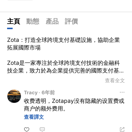
主頁
動態
產品
評價
Zota：打造全球跨境支付基礎設施，協助企業
拓展國際市場
Zota是一家專注於全球跨境支付技術的金融科
技企業，致力於為企業提供完善的國際支付基礎
設施與本地化支付解決方案。透過支付市場平台
查看全文
模式，Zota協助企業連接全球支付機構，支援
Tracy
·
6年前
不同地區、多種貨幣以及多元化支付方式的整合
收费透明，Zotapay没有隐藏的设置费或
需求。
商户的额外费用。
Zota主要服務於全球化企業以及希望拓展新興
查看譯文
市場的商業客戶，透過技術平台降低跨境支付門
檻，協助企業建立更加順暢的全球交易體驗。其