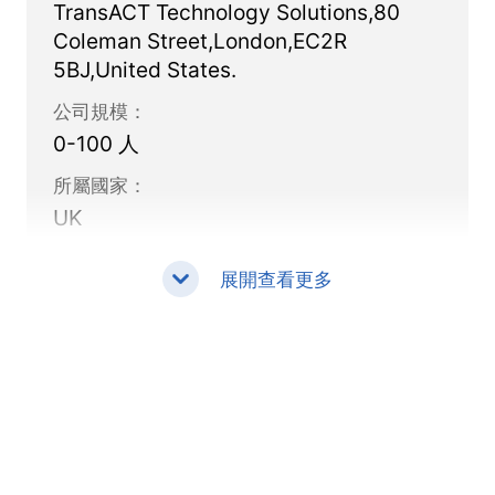
TransACT Technology Solutions,80
Coleman Street,London,EC2R
5BJ,United States.
公司規模：
0-100 人
所屬國家：
UK
展開查看更多