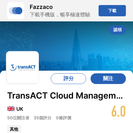
Fazzaco
下載
下載手機版，暢享極速體驗
認領
評分
關注
TransACT Cloud Management Services
6.0
UK
50位關注者
35個評分
0條評價
其他